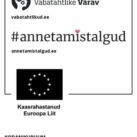
vabatahtlikud.ee
annetamistalgud.ee