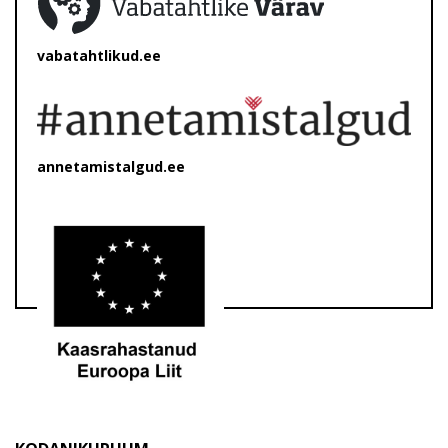
vabatahtlikud.ee
annetamistalgud.ee