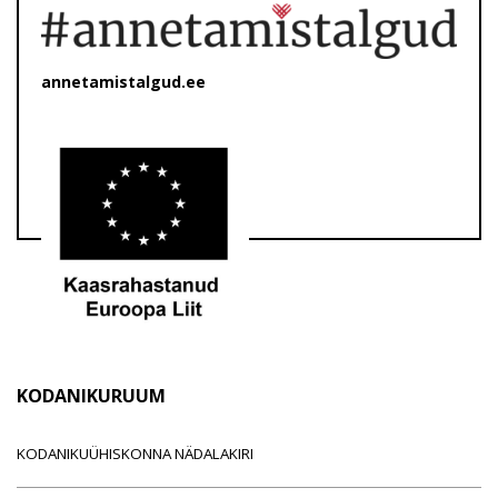
annetamistalgud.ee
KODANIKURUUM
KODANIKUÜHISKONNA NÄDALAKIRI