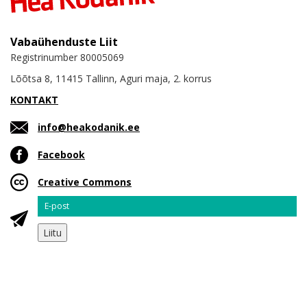
Vabaühenduste Liit
Registrinumber 80005069
Lõõtsa 8, 11415 Tallinn, Aguri maja, 2. korrus
KONTAKT
info@heakodanik.ee
Facebook
Creative Commons
Email
Liitu