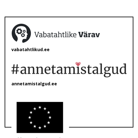
vabatahtlikud.ee
annetamistalgud.ee