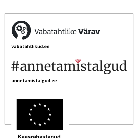
vabatahtlikud.ee
annetamistalgud.ee