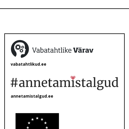
vabatahtlikud.ee
annetamistalgud.ee