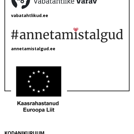
vabatahtlikud.ee
annetamistalgud.ee
KODANIKURUUM