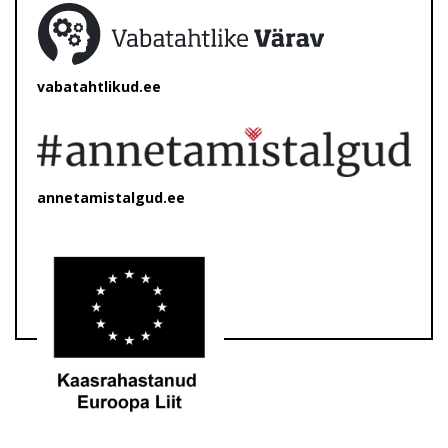
vabatahtlikud.ee
annetamistalgud.ee