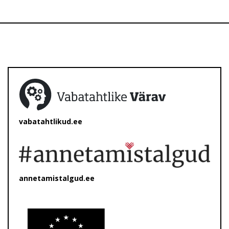
vabatahtlikud.ee
annetamistalgud.ee