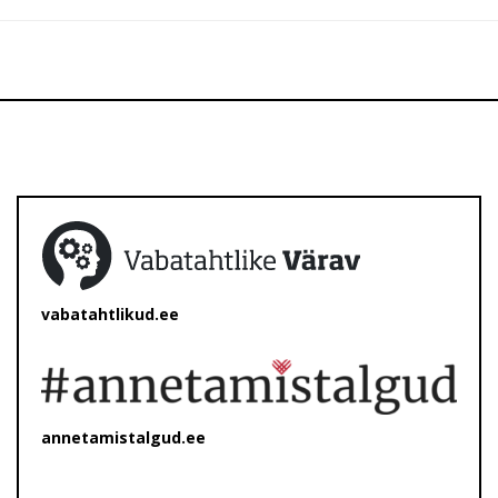
vabatahtlikud.ee
annetamistalgud.ee