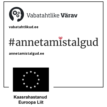
vabatahtlikud.ee
annetamistalgud.ee