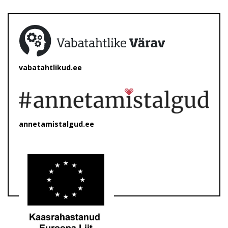
vabatahtlikud.ee
annetamistalgud.ee