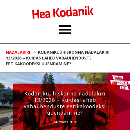
NÄDALAKIRI
KODANIKUÜHISKONNA NÄDALAKIRI
13/2026 – KUIDAS LÄHEB VABAÜHENDUSTE
EETIKAKOODEKSI UUENDAMINE?
Kodanikuühiskonna nädalakiri
13/2026 – Kuidas läheb
vabaühenduste eetikakoodeksi
uuendamine?
24. märts 2026