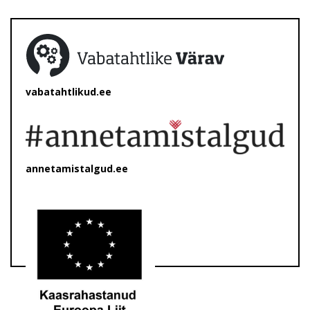
vabatahtlikud.ee
annetamistalgud.ee