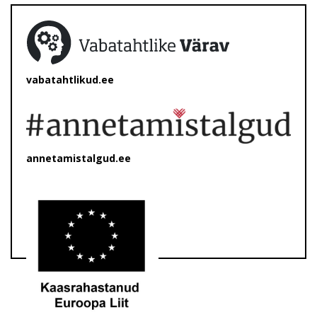
vabatahtlikud.ee
annetamistalgud.ee