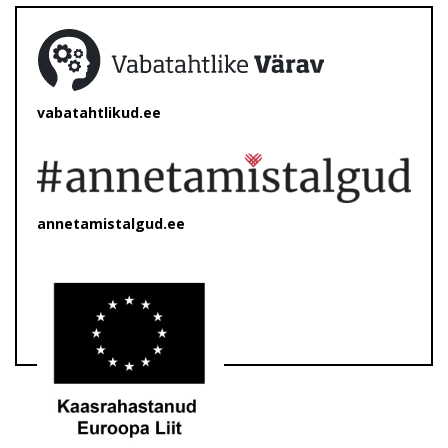
vabatahtlikud.ee
annetamistalgud.ee