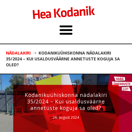
NÄDALAKIRI
KODANIKUÜHISKONNA NÄDALAKIRI
35/2024 – KUI USALDUSVÄÄRNE ANNETUSTE KOGUJA SA
OLED?
Kodanikuühiskonna nädalakiri
35/2024 – Kui usaldusväärne
annetuste koguja sa oled?
26. august 2024