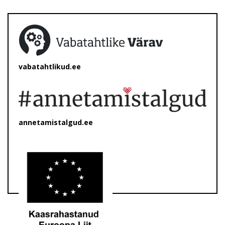
vabatahtlikud.ee
annetamistalgud.ee