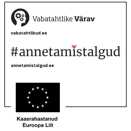
vabatahtlikud.ee
annetamistalgud.ee