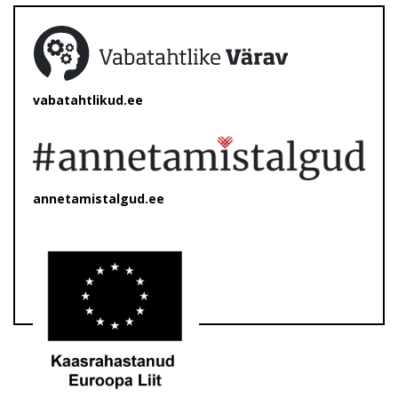
vabatahtlikud.ee
annetamistalgud.ee