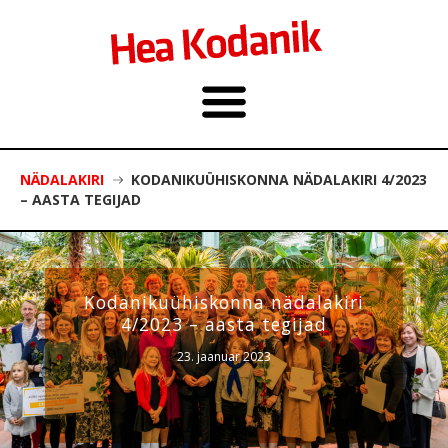
NÄDALAKIRI
KODANIKUÜHISKONNA NÄDALAKIRI 4/2023
– AASTA TEGIJAD
Kodanikuühiskonna nädalakiri
4/2023 – aasta tegijad
23. jaanuar 2023