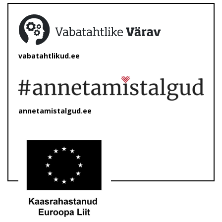
vabatahtlikud.ee
annetamistalgud.ee