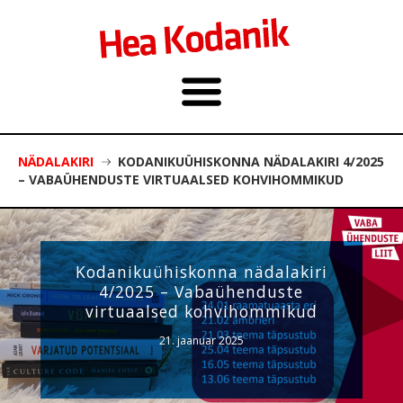
NÄDALAKIRI
KODANIKUÜHISKONNA NÄDALAKIRI 4/2025
– VABAÜHENDUSTE VIRTUAALSED KOHVIHOMMIKUD
Kodanikuühiskonna nädalakiri
4/2025 – Vabaühenduste
virtuaalsed kohvihommikud
21. jaanuar 2025