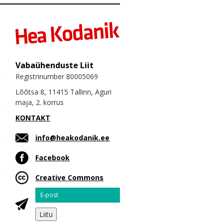
Vabaühenduste Liit
Registrinumber 80005069
Lõõtsa 8, 11415 Tallinn, Aguri
maja, 2. korrus
KONTAKT
info@heakodanik.ee
Facebook
Creative Commons
Email
Liitu