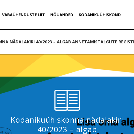
VABAÜHENDUSTE LIIT
NÕUANDED
KODANIKUÜHISKOND
NA NÄDALAKIRI 40/2023 – ALGAB ANNETAMISTALGUTE REGISTR
Kodanikuühiskonna nädalakiri
40/2023 – algab