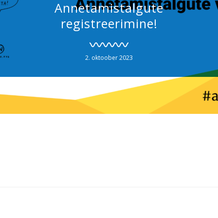
Annetamistalgute
registreerimine!
2. oktoober 2023