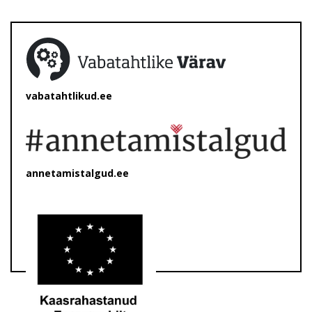
vabatahtlikud.ee
annetamistalgud.ee