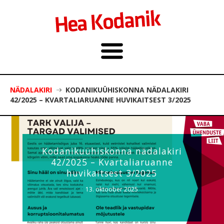
NÄDALAKIRI
KODANIKUÜHISKONNA NÄDALAKIRI
42/2025 – KVARTALIARUANNE HUVIKAITSEST 3/2025
Kodanikuühiskonna nädalakiri
42/2025 – Kvartaliaruanne
huvikaitsest 3/2025
13. oktoober 2025