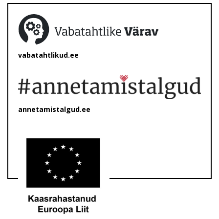
vabatahtlikud.ee
annetamistalgud.ee