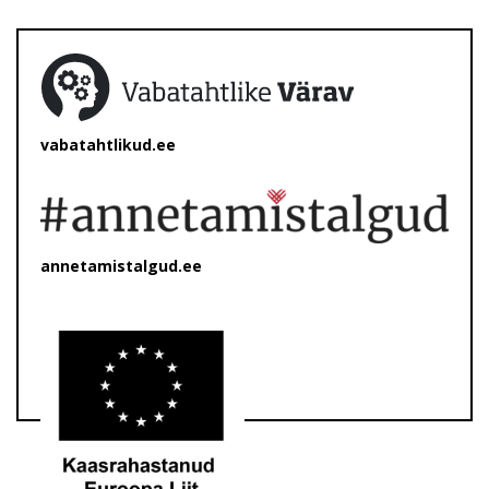
vabatahtlikud.ee
annetamistalgud.ee