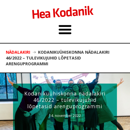
NÄDALAKIRI
KODANIKUÜHISKONNA NÄDALAKIRI
46/2022 – TULEVIKUJUHID LÕPETASID
ARENGUPROGRAMMI
Kodanikuühiskonna nädalakiri
46/2022 – tulevikujuhid
lõpetasid arenguprogrammi
14. november 2022