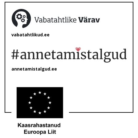
vabatahtlikud.ee
annetamistalgud.ee