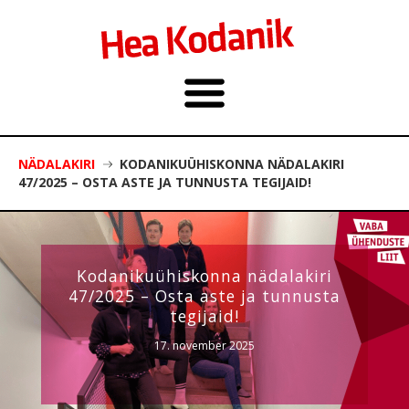
NÄDALAKIRI
KODANIKUÜHISKONNA NÄDALAKIRI
47/2025 – OSTA ASTE JA TUNNUSTA TEGIJAID!
Kodanikuühiskonna nädalakiri
47/2025 – Osta aste ja tunnusta
tegijaid!
17. november 2025