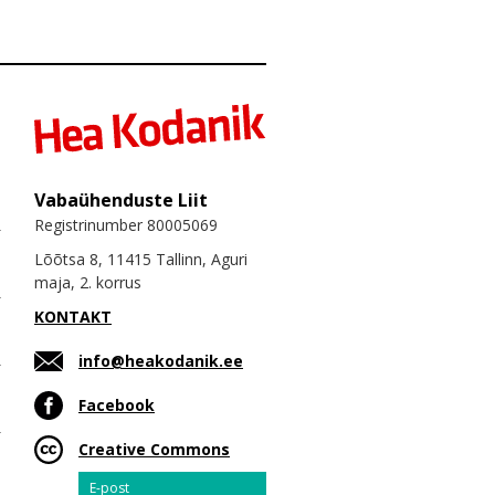
Vabaühenduste Liit
Registrinumber 80005069
Lõõtsa 8, 11415 Tallinn, Aguri
maja, 2. korrus
KONTAKT
info@heakodanik.ee
Facebook
Creative Commons
Email