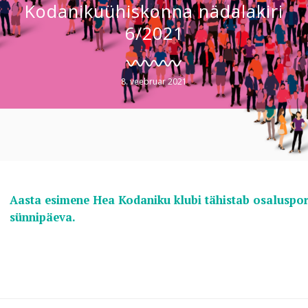
Kodanikuühiskonna nädalakiri
6/2021
8. veebruar 2021
Aasta esimene Hea Kodaniku klubi tähistab osaluspor
sünnipäeva.