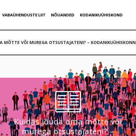
VABAÜHENDUSTE LIIT
NÕUANDED
KODANIKUÜHISKOND
A MÕTTE VÕI MUREGA OTSUSTAJATENI? – KODANIKUÜHISKONNA
Kuidas jõuda oma mõtte või
murega otsustajateni? –