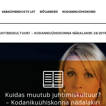
VABAÜHENDUSTE LIIT
NÕUANDED
KODANIKUÜHISKOND
UHTIMISKULTUUR? – KODANIKUÜHISKONNA NÄDALAKIRI 24/2019
Kuidas muutub juhtimiskultuur?
– Kodanikuühiskonna nädalakiri