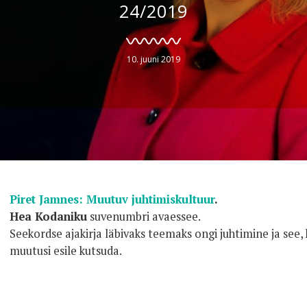
24/2019
10. juuni 2019
Piret Jamnes: Muutuv juhtimiskultuur
.
Hea Kodaniku
suvenumbri avaessee.
Seekordse ajakirja läbivaks teemaks ongi juhtimine ja see,
muutusi esile kutsuda.