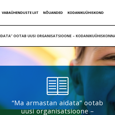
VABAÜHENDUSTE LIIT
NÕUANDED
KODANIKUÜHISKOND
DATA” OOTAB UUSI ORGANISATSIOONE – KODANIKUÜHISKONNA 
“Ma armastan aidata” ootab
uusi organisatsioone –