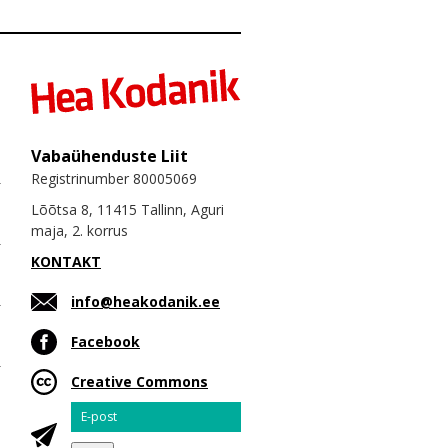
Vabaühenduste Liit
Registrinumber 80005069
Lõõtsa 8, 11415 Tallinn, Aguri
maja, 2. korrus
KONTAKT
info@heakodanik.ee
Facebook
Creative Commons
Email