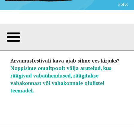
Foto:
Arvamusfestivali kava ajab silme ees kirjuks?
Noppisime omaltpoolt välja arutelud, kus
räägivad vabaühendused, räägitakse
vabakonnast või vabakonnale olulistel
teemadel.