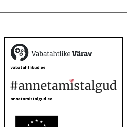
vabatahtlikud.ee
annetamistalgud.ee