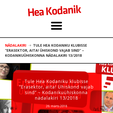
NÄDALAKIRI
TULE HEA KODANIKU KLUBISSE
“ERASEKTOR, AITA! ÜHISKOND VAJAB SIND” –
KODANIKUÜHISKONNA NÄDALAKIRI 13/2018
Tule Hea Kodaniku klubisse
“Erasektor, aita! Ühiskond vajab
sind” – Kodanikuühiskonna
nädalakiri 13/2018
26. märts 2018