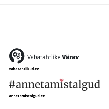
vabatahtlikud.ee
annetamistalgud.ee