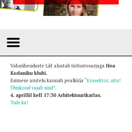
Foto:
Vabaühenduste Liit alustab üritustesarjaga
Hea
Kodaniku klubi.
Esimese arutelu kannab pealkirja
“Erasektor, aita!
Ühiskond vajab sind”.
4. aprillil kell 17:30 Arhitektuurikatlas.
Tule ka!