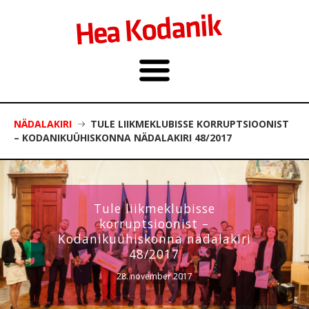
NÄDALAKIRI
TULE LIIKMEKLUBISSE KORRUPTSIOONIST
– KODANIKUÜHISKONNA NÄDALAKIRI 48/2017
Tule liikmeklubisse
korruptsioonist –
Kodanikuühiskonna nädalakiri
48/2017
28. november 2017