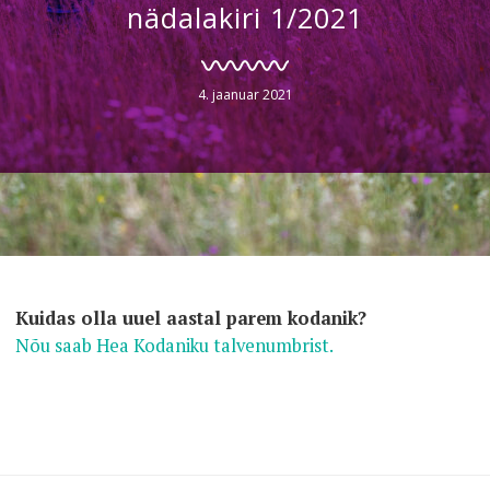
nädalakiri 1/2021
4. jaanuar 2021
Kuidas olla uuel aastal parem kodanik?
Nõu saab Hea Kodaniku talvenumbrist.