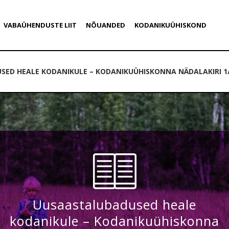
VABAÜHENDUSTE LIIT
NÕUANDED
KODANIKUÜHISKOND
ED HEALE KODANIKULE – KODANIKUÜHISKONNA NÄDALAKIRI 1
Uusaastalubadused heale
kodanikule – Kodanikuühiskonna