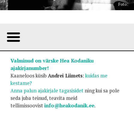
Foto:
Valminud on värske Hea Kodaniku
ajakirjanumber!
Kaaneloos küsib
Andrei Liimets
:
kuidas me
kestame?
Anna palun ajakirjale tagasisidet
ning kui sa pole
seda juba teinud, teavita meid
tellimissoovist
info@heakodanik.ee
.