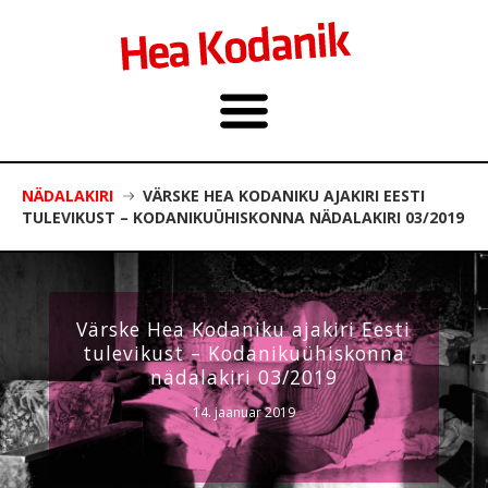
NÄDALAKIRI
VÄRSKE HEA KODANIKU AJAKIRI EESTI
TULEVIKUST – KODANIKUÜHISKONNA NÄDALAKIRI 03/2019
Värske Hea Kodaniku ajakiri Eesti
tulevikust – Kodanikuühiskonna
nädalakiri 03/2019
14. jaanuar 2019