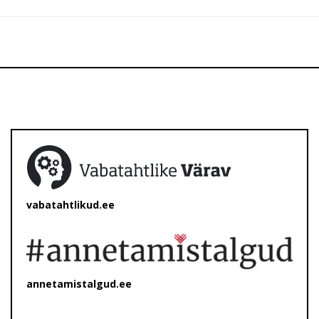
vabatahtlikud.ee
annetamistalgud.ee