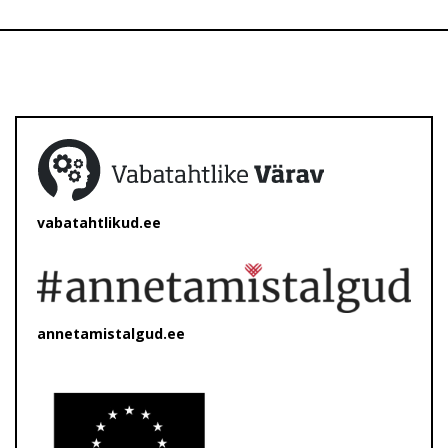
vabatahtlikud.ee
annetamistalgud.ee