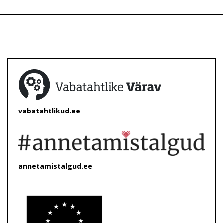
vabatahtlikud.ee
annetamistalgud.ee