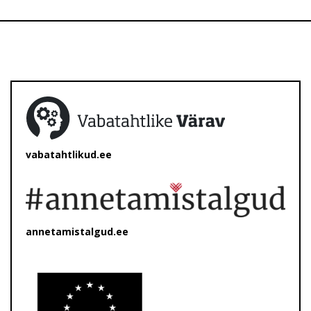
vabatahtlikud.ee
annetamistalgud.ee