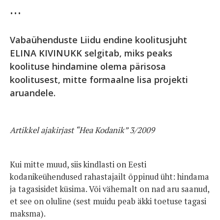
…
Vabaühenduste Liidu endine koolitusjuht
ELINA KIVINUKK selgitab, miks peaks
koolituse hindamine olema pärisosa
koolitusest, mitte formaalne lisa projekti
aruandele.
Artikkel ajakirjast “Hea Kodanik” 3/2009
Kui mitte muud, siis kindlasti on Eesti
kodanikeühendused rahastajailt õppinud üht: hindama
ja tagasisidet küsima. Või vähemalt on nad aru saanud,
et see on oluline (sest muidu peab äkki toetuse tagasi
maksma).