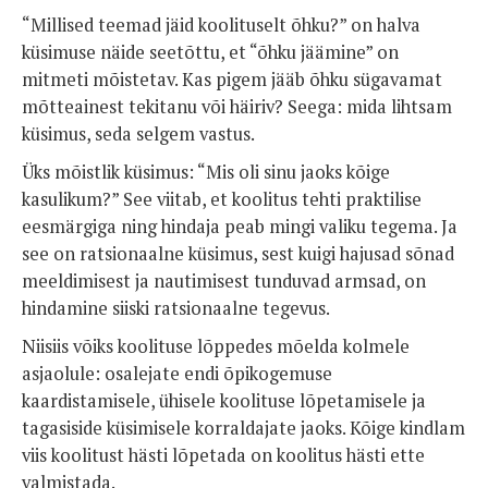
“Millised teemad jäid koolituselt õhku?” on halva
küsimuse näide seetõttu, et “õhku jäämine” on
mitmeti mõistetav. Kas pigem jääb õhku sügavamat
mõtteainest tekitanu või häiriv? Seega: mida lihtsam
küsimus, seda selgem vastus.
Üks mõistlik küsimus: “Mis oli sinu jaoks kõige
kasulikum?” See viitab, et koolitus tehti praktilise
eesmärgiga ning hindaja peab mingi valiku tegema. Ja
see on ratsionaalne küsimus, sest kuigi hajusad sõnad
meeldimisest ja nautimisest tunduvad armsad, on
hindamine siiski ratsionaalne tegevus.
Niisiis võiks koolituse lõppedes mõelda kolmele
asjaolule: osalejate endi õpikogemuse
kaardistamisele, ühisele koolituse lõpetamisele ja
tagasiside küsimisele korraldajate jaoks. Kõige kindlam
viis koolitust hästi lõpetada on koolitus hästi ette
valmistada.