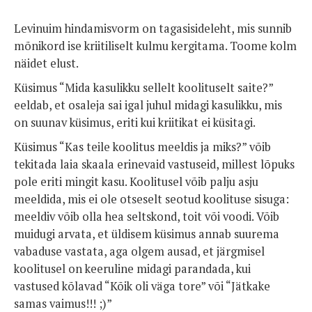
Levinuim hindamisvorm on tagasisideleht, mis sunnib
mõnikord ise kriitiliselt kulmu kergitama. Toome kolm
näidet elust.
Küsimus “Mida kasulikku sellelt koolituselt saite?”
eeldab, et osaleja sai igal juhul midagi kasulikku, mis
on suunav küsimus, eriti kui kriitikat ei küsitagi.
Küsimus “Kas teile koolitus meeldis ja miks?” võib
tekitada laia skaala erinevaid vastuseid, millest lõpuks
pole eriti mingit kasu. Koolitusel võib palju asju
meeldida, mis ei ole otseselt seotud koolituse sisuga:
meeldiv võib olla hea seltskond, toit või voodi. Võib
muidugi arvata, et üldisem küsimus annab suurema
vabaduse vastata, aga olgem ausad, et järgmisel
koolitusel on keeruline midagi parandada, kui
vastused kõlavad “Kõik oli väga tore” või “Jätkake
samas vaimus!!! ;)”