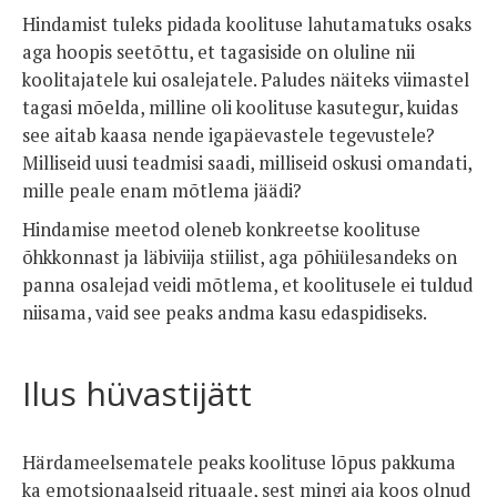
Hindamist tuleks pidada koolituse lahutamatuks osaks
aga hoopis seetõttu, et tagasiside on oluline nii
koolitajatele kui osalejatele. Paludes näiteks viimastel
tagasi mõelda, milline oli koolituse kasutegur, kuidas
see aitab kaasa nende igapäevastele tegevustele?
Milliseid uusi teadmisi saadi, milliseid oskusi omandati,
mille peale enam mõtlema jäädi?
Hindamise meetod oleneb konkreetse koolituse
õhkkonnast ja läbiviija stiilist, aga põhiülesandeks on
panna osalejad veidi mõtlema, et koolitusele ei tuldud
niisama, vaid see peaks andma kasu edaspidiseks.
Ilus hüvastijätt
Härdameelsematele peaks koolituse lõpus pakkuma
ka emotsionaalseid rituaale, sest mingi aja koos olnud