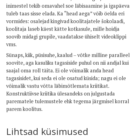
inimestel tekib omavahel soe läbisaamine ja igapäeva
tuleb taas sisse elada. Ka “head aega” võib öelda eri
vormides: osalejad kingivad koolitajatele šokolaadi,
koolitaja laseb käest kätte kotkasule, mille hoidja
soovib midagi grupile, vaadatakse ühiselt videoklippi
vms.
Sünaps, kiik, püsisuhe, kaalud – võtke milline paralleel
soovite, aga kasuliku tagasiside puhul on nii andjal kui
saajal oma roll täita. Ei ole võimalik anda head
tagasisidet, kui seda ei ole osatud küsida; nagu ei ole
võimalik vastu võtta läbimõtlemata kriitikat.
Konstruktiivse kriitika ülesandeks on julgustada
parematele tulemustele ehk tegema järgmisel korral
parem koolitus.
Lihtsad küsimused