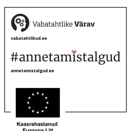
vabatahtlikud.ee
annetamistalgud.ee