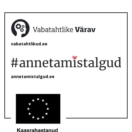
vabatahtlikud.ee
annetamistalgud.ee