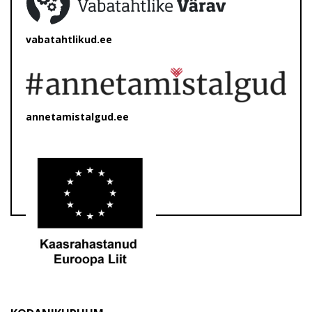
vabatahtlikud.ee
annetamistalgud.ee