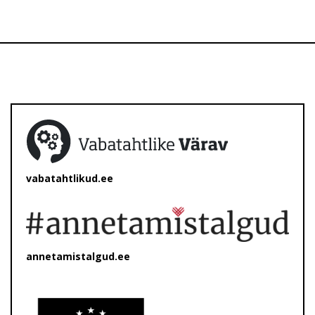
vabatahtlikud.ee
annetamistalgud.ee