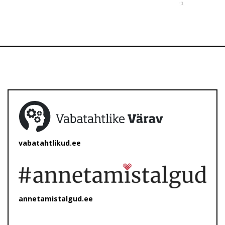
vabatahtlikud.ee
annetamistalgud.ee