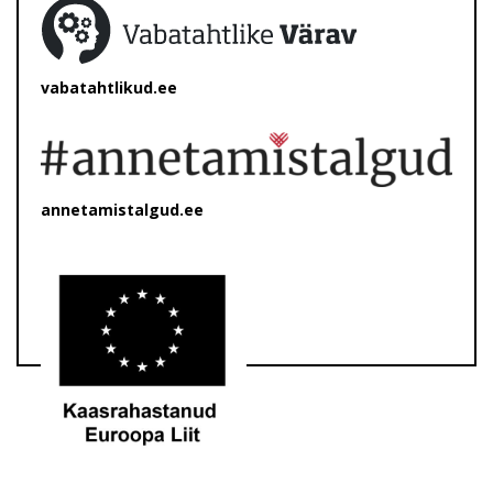
vabatahtlikud.ee
annetamistalgud.ee