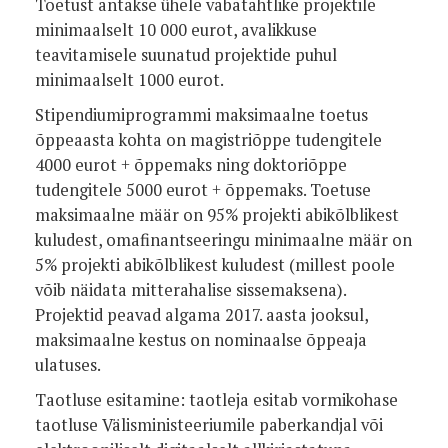
Toetust antakse ühele vabatahtlike projektile
minimaalselt 10 000 eurot, avalikkuse
teavitamisele suunatud projektide puhul
minimaalselt 1000 eurot.
Stipendiumiprogrammi maksimaalne toetus
õppeaasta kohta on magistriõppe tudengitele
4000 eurot + õppemaks ning doktoriõppe
tudengitele 5000 eurot + õppemaks. Toetuse
maksimaalne määr on 95% projekti abikõlblikest
kuludest, omafinantseeringu minimaalne määr on
5% projekti abikõlblikest kuludest (millest poole
võib näidata mitterahalise sissemaksena).
Projektid peavad algama 2017. aasta jooksul,
maksimaalne kestus on nominaalse õppeaja
ulatuses.
Taotluse esitamine: taotleja esitab vormikohase
taotluse Välisministeeriumile paberkandjal või