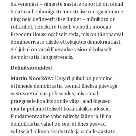
halvenemist – viimaste aastate raportid on olnud
hoiatavad. Inimõiguste mõiste ise on aga ähmane
ning neid defineeritakse ümber – mõnikord on
rõhk ühel, teinekord teisel. Võibolla mõõdab
Freedom House osaliselt seda, mis on tänapäeval
domineerivate riikide ettekujutus demokraatiast.
Sel juhul on vasakliberaalse visiooni kohaselt
demokraatia langustrendis.
Definitsioonidest
Martin Noorkõiv:
Ungari puhul on peamine
etteheide demokraatia teemal üheksa päevaga
vastuvõetud uus põhiseadus, mis annab
praegusele koalitsioonile väga laiad õigused
muuta põhimõtteliselt kõiki riiklikke aluseid.
Fundamentaalne vahe näiteks lääne ja Hiina
demokraatia vahel on see, et ühes peavad
valitsejad alluma seadustele ja sadade aastate