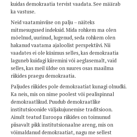
kuidas demokraatia tervist vaadata. See määrab
ka vastuse.
Neid vaatamisviise on palju – näiteks
mitmesugused indeksid. Mida rohkem ma olen
mõelnud, uurinud, lugenud, seda rohkem olen
hakanud vaatama ajaloolist perspektiivi. Nii
vaadates ei ole küsimus selles, kas demokraatia
laguneb kuidagi kiiremini või aeglasemalt, vaid
selles, kas meil üldse on suures osas maailma
riikides praegu demokraatia.
Paljudes riikides pole demokraatiat kunagi olnudki.
Ka neis, mis on nime poolest või pealispinnal
demokraatlikud. Puudub demokraatlike
institutsioonide väljakujunemise traditsioon.
Ainult teatud Euroopa riikides on toimunud
piisavalt pikk institutsionaalne areng, mis on
võimaldanud demokraatiat, nagu me sellest