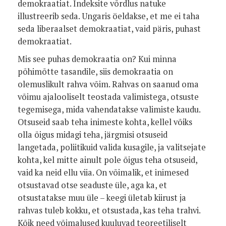
demokraatiat. Indeksite võrdlus natuke
illustreerib seda. Ungaris öeldakse, et me ei taha
seda liberaalset demokraatiat, vaid päris, puhast
demokraatiat.
Mis see puhas demokraatia on? Kui minna
põhimõtte tasandile, siis demokraatia on
olemuslikult rahva võim. Rahvas on saanud oma
võimu ajalooliselt teostada valimistega, otsuste
tegemisega, mida vahendatakse valimiste kaudu.
Otsuseid saab teha inimeste kohta, kellel võiks
olla õigus midagi teha, järgmisi otsuseid
langetada, poliitikuid valida kusagile, ja valitsejate
kohta, kel mitte ainult pole õigus teha otsuseid,
vaid ka neid ellu viia. On võimalik, et inimesed
otsustavad otse seaduste üle, aga ka, et
otsustatakse muu üle – keegi ületab kiirust ja
rahvas tuleb kokku, et otsustada, kas teha trahvi.
Kõik need võimalused kuuluvad teoreetiliselt