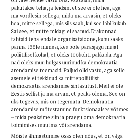
oli vale nende vastu olla. Vaatasin, mida
pakutakse teha, ja leidsin, et see ei ole hea, aga
ma võrdlesin sellega, mida ma arvasin, et oleks
hea, mitte sellega, mis siis saab, kui see läbi kukub.
Sai see, et mitte midagi ei saanud. Erakonnad
tahtsid teha endale organisatsioone, kuhu saaks
panna tööle inimesi, kes pole parasjagu mujal
poliitilisel kohal, et oleks töökohti pakkuda. Aga
nad oleks muu hulgas uurinud ka demokraatia
arendamise teemasid. Paljud olid vastu, aga selle
asemele ei tekkinud ka mittepoliitilist
demokraatia arendamise sihtasutust. Meil ei ole
Eestis sellist ja ma arvan, et peaks olema. See on
üks tegevus, mis on tegemata. Demokraatia
arendamise mõtestamine funktsionaalses võtmes
– mida peaksime siin ja praegu oma demokraatia
toimimises muutma või arendama.
Mõiste ähmastumise osas olen nõus, et on väga