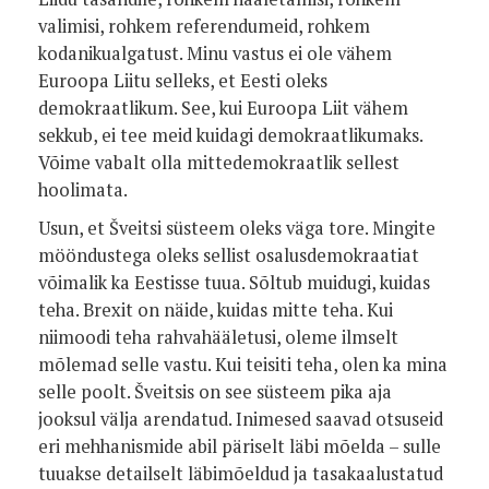
valimisi, rohkem referendumeid, rohkem
kodanikualgatust. Minu vastus ei ole vähem
Euroopa Liitu selleks, et Eesti oleks
demokraatlikum. See, kui Euroopa Liit vähem
sekkub, ei tee meid kuidagi demokraatlikumaks.
Võime vabalt olla mittedemokraatlik sellest
hoolimata.
Usun, et Šveitsi süsteem oleks väga tore. Mingite
mööndustega oleks sellist osalusdemokraatiat
võimalik ka Eestisse tuua. Sõltub muidugi, kuidas
teha. Brexit on näide, kuidas mitte teha. Kui
niimoodi teha rahvahääletusi, oleme ilmselt
mõlemad selle vastu. Kui teisiti teha, olen ka mina
selle poolt. Šveitsis on see süsteem pika aja
jooksul välja arendatud. Inimesed saavad otsuseid
eri mehhanismide abil päriselt läbi mõelda – sulle
tuuakse detailselt läbimõeldud ja tasakaalustatud