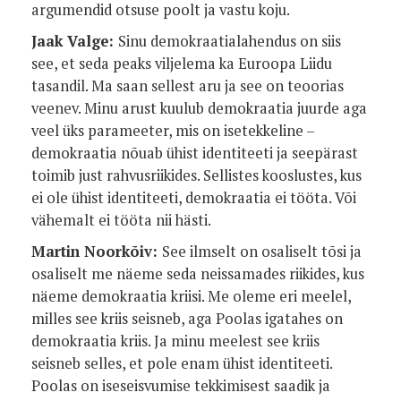
argumendid otsuse poolt ja vastu koju.
Jaak Valge:
Sinu demokraatialahendus on siis
see, et seda peaks viljelema ka Euroopa Liidu
tasandil. Ma saan sellest aru ja see on teoorias
veenev. Minu arust kuulub demokraatia juurde aga
veel üks parameeter, mis on isetekkeline –
demokraatia nõuab ühist identiteeti ja seepärast
toimib just rahvusriikides. Sellistes kooslustes, kus
ei ole ühist identiteeti, demokraatia ei tööta. Või
vähemalt ei tööta nii hästi.
Martin Noorkõiv:
See ilmselt on osaliselt tõsi ja
osaliselt me näeme seda neissamades riikides, kus
näeme demokraatia kriisi. Me oleme eri meelel,
milles see kriis seisneb, aga Poolas igatahes on
demokraatia kriis. Ja minu meelest see kriis
seisneb selles, et pole enam ühist identiteeti.
Poolas on iseseisvumise tekkimisest saadik ja