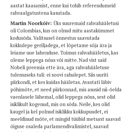
aastat kaasamist, enne kui tohib referendumeid
rahvaalgatustena kasutada.
Martin Noorkõiv:
Üks suuremaid rahvahääletusi
oli Colombias, kus on olnud mitu aastakümmet
kodusõda. Valitsusel õnnestus saavutada
kokkulepe geriljadega, et lõpetame sõja ära ja
leiame uue lahenduse. Toimus rahvahääletus, kas
oleme leppega nõus või mitte. Nad vist said
Nobeli preemia ette ära, aga rahvahääletuse
tulemuseks tuli: ei soovi rahulepet. Siis uuriti
piirkondi, et kes kuidas hääletas. Avastati läbiv
põhimõte, et need piirkonnad, mis asusid nii-öelda
vaenlasele lähemal, olid leppega nõus, sest olid
isiklikult kogenud, mis on sõda. Neile, kes olid
kaugel ja kel polnud isiklikku kokkupuudet, ei
meeldinud mõte, et mingid tüübid metsast saavad
õiguse osaleda parlamendivalimistel, saavad