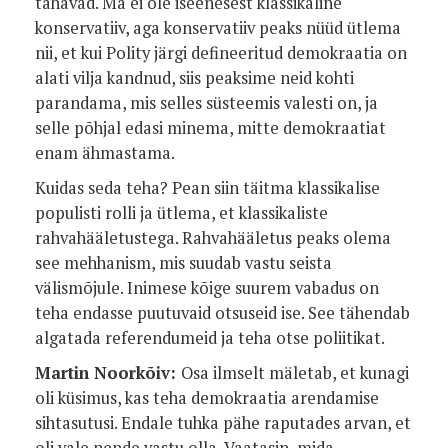
tahavad. Ma ei ole iseenesest klassikaline
konservatiiv, aga konservatiiv peaks nüüd ütlema
nii, et kui Polity järgi defineeritud demokraatia on
alati vilja kandnud, siis peaksime neid kohti
parandama, mis selles süsteemis valesti on, ja
selle põhjal edasi minema, mitte demokraatiat
enam ähmastama.
Kuidas seda teha? Pean siin täitma klassikalise
populisti rolli ja ütlema, et klassikaliste
rahvahääletustega. Rahvahääletus peaks olema
see mehhanism, mis suudab vastu seista
välismõjule. Inimese kõige suurem vabadus on
teha endasse puutuvaid otsuseid ise. See tähendab
algatada referendumeid ja teha otse poliitikat.
Martin Noorkõiv:
Osa ilmselt mäletab, et kunagi
oli küsimus, kas teha demokraatia arendamise
sihtasutusi. Endale tuhka pähe raputades arvan, et