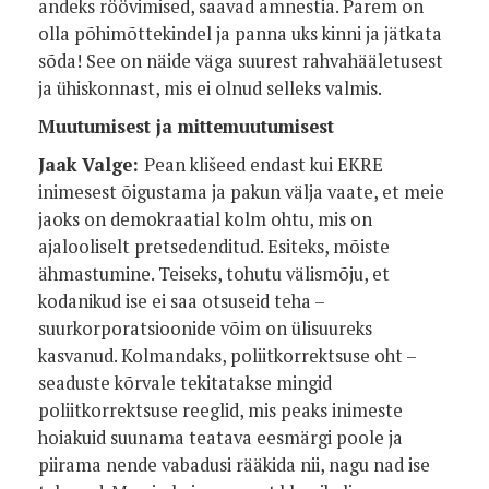
andeks röövimised, saavad amnestia. Parem on
olla põhimõttekindel ja panna uks kinni ja jätkata
sõda! See on näide väga suurest rahvahääletusest
ja ühiskonnast, mis ei olnud selleks valmis.
Muutumisest ja mittemuutumisest
Jaak Valge:
Pean klišeed endast kui EKRE
inimesest õigustama ja pakun välja vaate, et meie
jaoks on demokraatial kolm ohtu, mis on
ajalooliselt pretsedenditud. Esiteks, mõiste
ähmastumine. Teiseks, tohutu välismõju, et
kodanikud ise ei saa otsuseid teha –
suurkorporatsioonide võim on ülisuureks
kasvanud. Kolmandaks, poliitkorrektsuse oht –
seaduste kõrvale tekitatakse mingid
poliitkorrektsuse reeglid, mis peaks inimeste
hoiakuid suunama teatava eesmärgi poole ja
piirama nende vabadusi rääkida nii, nagu nad ise