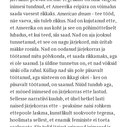
inimesi tundnud, et Ameerika eripära on võimalus
saada vaesest rikkaks.
American dream
– tee tööd,
näe vaeva, siis tuleb rikkus. Nad on kujutanud ette,
et Ameerika on aus koht ja see on põhimõtteliselt
lubadus, et kui teed, siis saad. Nad on aja jooksul
tunnetanud, et see on nagu järjekord, mis üritab
mäkke ronida. Nad on oodanud järjekorras ja
töötanud mitu põlvkonda, et saada rikkamaks, aga
ei ole saanud. Ja üldine tunnetus on, et nad võiksid
siiski olla rahul. Küllap nad siis pole piisavalt
töötanud, aga süsteem on ikkagi okei – kes on
piisavalt töötanud, on saanud. Nüüd tundub aga,
et mõned inimesed on järjekorras ette lastud.
Sellesse narratiivi kuulub, et ühel hetkel lasti
naised järjekorras ette – peaksime naisi rohkem
ettepoole laskma, kunstlikult sookvoote tegema,
hoolimata sellest, et enamik feministe ei toeta