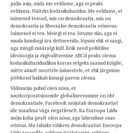
palju asju, mida me eeldame, aga ei peaks
eeldama. Näiteks kodanikuharidus. Me eeldame, et
inimesed teavad, mis on demokraatia, mis on
demokraatia ja liberaalse demokraatia erinevus.
Inimesed ei tea. Meiegi ei tea. Istume siin, aga ei
suuda kumbagi ära defineerida, lõpuni ehk ei saagi,
aga mingil määralgi küll. Kõik need poliitilise
ideoloogia ja riigivalitsemise ABCd peaks olema
kodanikuhariduslikus korras selgeks saanud kõigile,
mitte ainult noortele inimestele, et ehk järgmine
põlvkond hakkab kunagi parem olema.
Välismõju puhul olen nõus, et
suurkorporatsioonide globaliseerumine on oht
demokraatiale. Facebook mõjutab demokraatiat
üle maailma väga negatiivselt. Ka Euroopa Liidu
mõju koha pealt olen nõus, aga lahenduse osas
eristun. Ma tahaks rohkem demokraatiat Euroopa
Liidu tasandile, rohkem hääletamisi, rohkem