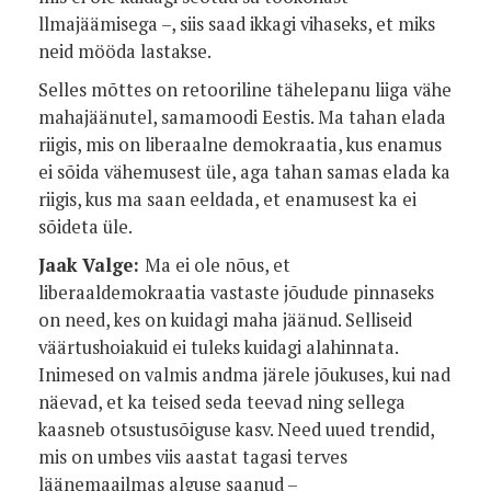
llmajäämisega –, siis saad ikkagi vihaseks, et miks
neid mööda lastakse.
Selles mõttes on retooriline tähelepanu liiga vähe
mahajäänutel, samamoodi Eestis. Ma tahan elada
riigis, mis on liberaalne demokraatia, kus enamus
ei sõida vähemusest üle, aga tahan samas elada ka
riigis, kus ma saan eeldada, et enamusest ka ei
sõideta üle.
Jaak Valge:
Ma ei ole nõus, et
liberaaldemokraatia vastaste jõudude pinnaseks
on need, kes on kuidagi maha jäänud. Selliseid
väärtushoiakuid ei tuleks kuidagi alahinnata.
Inimesed on valmis andma järele jõukuses, kui nad
näevad, et ka teised seda teevad ning sellega
kaasneb otsustusõiguse kasv. Need uued trendid,
mis on umbes viis aastat tagasi terves
läänemaailmas alguse saanud –