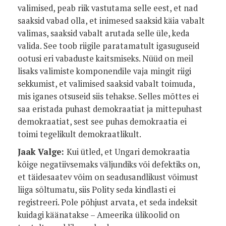
valimised, peab riik vastutama selle eest, et nad
saaksid vabad olla, et inimesed saaksid käia vabalt
valimas, saaksid vabalt arutada selle üle, keda
valida. See toob riigile paratamatult igasuguseid
ootusi eri vabaduste kaitsmiseks. Nüüd on meil
lisaks valimiste komponendile vaja mingit riigi
sekkumist, et valimised saaksid vabalt toimuda,
mis iganes otsuseid siis tehakse. Selles mõttes ei
saa eristada puhast demokraatiat ja mittepuhast
demokraatiat, sest see puhas demokraatia ei
toimi tegelikult demokraatlikult.
Jaak Valge:
Kui ütled, et Ungari demokraatia
kõige negatiivsemaks väljundiks või defektiks on,
et täidesaatev võim on seadusandlikust võimust
liiga sõltumatu, siis Polity seda kindlasti ei
registreeri. Pole põhjust arvata, et seda indeksit
kuidagi käänatakse – Ameerika ülikoolid on