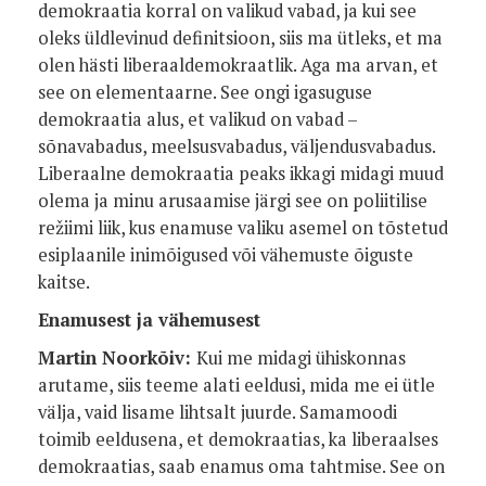
demokraatia korral on valikud vabad, ja kui see
oleks üldlevinud definitsioon, siis ma ütleks, et ma
olen hästi liberaaldemokraatlik. Aga ma arvan, et
see on elementaarne. See ongi igasuguse
demokraatia alus, et valikud on vabad –
sõnavabadus, meelsusvabadus, väljendusvabadus.
Liberaalne demokraatia peaks ikkagi midagi muud
olema ja minu arusaamise järgi see on poliitilise
režiimi liik, kus enamuse valiku asemel on tõstetud
esiplaanile inimõigused või vähemuste õiguste
kaitse.
Enamusest ja vähemusest
Martin Noorkõiv:
Kui me midagi ühiskonnas
arutame, siis teeme alati eeldusi, mida me ei ütle
välja, vaid lisame lihtsalt juurde. Samamoodi
toimib eeldusena, et demokraatias, ka liberaalses
demokraatias, saab enamus oma tahtmise. See on