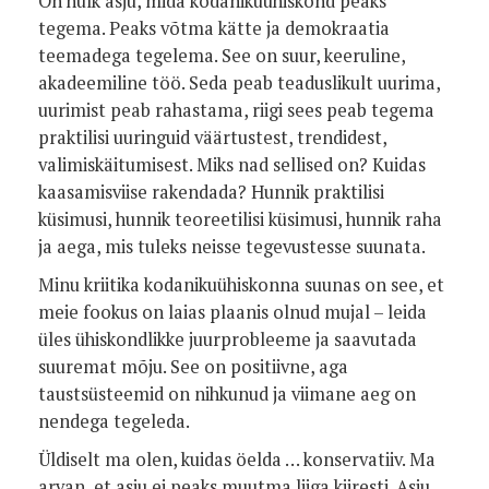
On hulk asju, mida kodanikuühiskond peaks
tegema. Peaks võtma kätte ja demokraatia
teemadega tegelema. See on suur, keeruline,
akadeemiline töö. Seda peab teaduslikult uurima,
uurimist peab rahastama, riigi sees peab tegema
praktilisi uuringuid väärtustest, trendidest,
valimiskäitumisest. Miks nad sellised on? Kuidas
kaasamisviise rakendada? Hunnik praktilisi
küsimusi, hunnik teoreetilisi küsimusi, hunnik raha
ja aega, mis tuleks neisse tegevustesse suunata.
Minu kriitika kodanikuühiskonna suunas on see, et
meie fookus on laias plaanis olnud mujal – leida
üles ühiskondlikke juurprobleeme ja saavutada
suuremat mõju. See on positiivne, aga
taustsüsteemid on nihkunud ja viimane aeg on
nendega tegeleda.
Üldiselt ma olen, kuidas öelda … konservatiiv. Ma
arvan, et asju ei peaks muutma liiga kiiresti. Asju