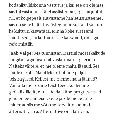
kodanikuühiskonna vastutus ja kui see on olemas,
siis tutvustame hääletussüsteeme, aga kui juhtub
nii, et kõigepealt tutvustame hääletussüsteeme,
siis on selle hääletussüsteemi tutvustajal vastutus
ka kultuuri kasvatada. Minna kohe süsteemi
muutuseni, kui kultuuri pole kasvanud, on liiga
reformistlik.
Jaak Valge:
Ma tunnustan Martini mõttekäikude
loogikat, aga pean rahvuslasena reageerima.
Näiteks väitele, et me oleme maha jäänud. See
mulle ei sobi. Ma ütleks, et oleme paljus
teistsugused. Kellest me oleme maha jäänud?
Võibolla me otsime teist teed. Kui leiame
globalistlikult, et nii-öelda lääne progressiivsed
jõud on eesminejad, kelle järele me peame
minema, siis me võtame tervelt maailmalt
alternatiivi ära. Alternatiive on alati vaja.