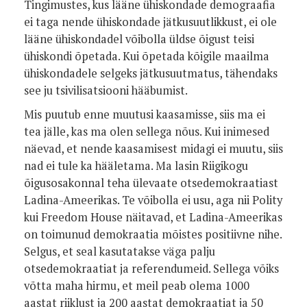
Tingimustes, kus lääne ühiskondade demograafia
ei taga nende ühiskondade jätkusuutlikkust, ei ole
lääne ühiskondadel võibolla üldse õigust teisi
ühiskondi õpetada. Kui õpetada kõigile maailma
ühiskondadele selgeks jätkusuutmatus, tähendaks
see ju tsivilisatsiooni hääbumist.
Mis puutub enne muutusi kaasamisse, siis ma ei
tea jälle, kas ma olen sellega nõus. Kui inimesed
näevad, et nende kaasamisest midagi ei muutu, siis
nad ei tule ka hääletama. Ma lasin Riigikogu
õigusosakonnal teha ülevaate otsedemokraatiast
Ladina-Ameerikas. Te võibolla ei usu, aga nii Polity
kui Freedom House näitavad, et Ladina-Ameerikas
on toimunud demokraatia mõistes positiivne nihe.
Selgus, et seal kasutatakse väga palju
otsedemokraatiat ja referendumeid. Sellega võiks
võtta maha hirmu, et meil peab olema 1000
aastat riiklust ja 200 aastat demokraatiat ja 50