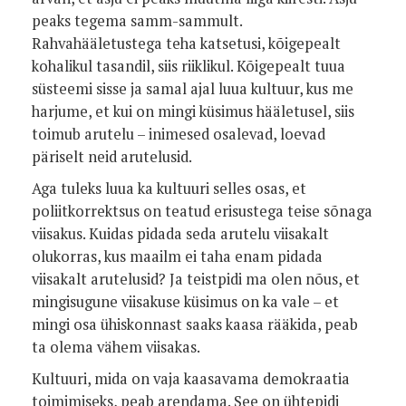
peaks tegema samm-sammult.
Rahvahääletustega teha katsetusi, kõigepealt
kohalikul tasandil, siis riiklikul. Kõigepealt tuua
süsteemi sisse ja samal ajal luua kultuur, kus me
harjume, et kui on mingi küsimus hääletusel, siis
toimub arutelu – inimesed osalevad, loevad
päriselt neid arutelusid.
Aga tuleks luua ka kultuuri selles osas, et
poliitkorrektsus on teatud erisustega teise sõnaga
viisakus. Kuidas pidada seda arutelu viisakalt
olukorras, kus maailm ei taha enam pidada
viisakalt arutelusid? Ja teistpidi ma olen nõus, et
mingisugune viisakuse küsimus on ka vale – et
mingi osa ühiskonnast saaks kaasa rääkida, peab
ta olema vähem viisakas.
Kultuuri, mida on vaja kaasavama demokraatia
toimimiseks, peab arendama. See on ühtepidi