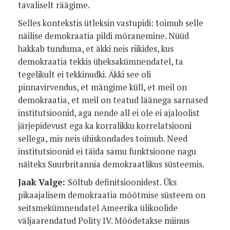
tavaliselt räägime.
Selles kontekstis ütleksin vastupidi: toimub selle
näilise demokraatia pildi mõranemine. Nüüd
hakkab tunduma, et äkki neis riikides, kus
demokraatia tekkis üheksakümnendatel, ta
tegelikult ei tekkinudki. Äkki see oli
pinnavirvendus, et mängime küll, et meil on
demokraatia, et meil on teatud läänega sarnased
institutsioonid, aga nende all ei ole ei ajaloolist
järjepidevust ega ka korralikku korrelatsiooni
sellega, mis neis ühiskondades toimub. Need
institutsioonid ei täida samu funktsioone nagu
näiteks Suurbritannia demokraatlikus süsteemis.
Jaak Valge:
Sõltub definitsioonidest. Üks
pikaajalisem demokraatia mõõtmise süsteem on
seitsmekümnendatel Ameerika ülikoolide
väljaarendatud Polity IV. Mõõdetakse miinus