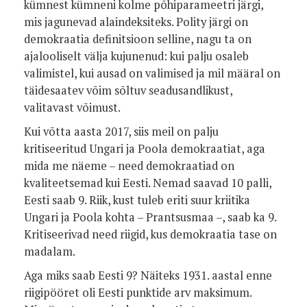
kümnest kümneni kolme põhiparameetri järgi,
mis jagunevad alaindeksiteks. Polity järgi on
demokraatia definitsioon selline, nagu ta on
ajalooliselt välja kujunenud: kui palju osaleb
valimistel, kui ausad on valimised ja mil määral on
täidesaatev võim sõltuv seadusandlikust,
valitavast võimust.
Kui võtta aasta 2017, siis meil on palju
kritiseeritud Ungari ja Poola demokraatiat, aga
mida me näeme – need demokraatiad on
kvaliteetsemad kui Eesti. Nemad saavad 10 palli,
Eesti saab 9. Riik, kust tuleb eriti suur kriitika
Ungari ja Poola kohta – Prantsusmaa –, saab ka 9.
Kritiseerivad need riigid, kus demokraatia tase on
madalam.
Aga miks saab Eesti 9? Näiteks 1931. aastal enne
riigipööret oli Eesti punktide arv maksimum.