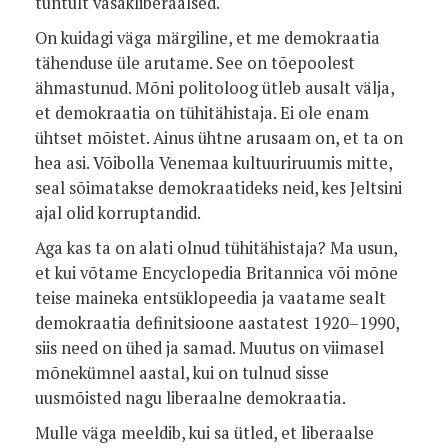
tuntult vasakliberaalsed.
On kuidagi väga märgiline, et me demokraatia
tähenduse üle arutame. See on tõepoolest
ähmastunud. Mõni politoloog ütleb ausalt välja,
et demokraatia on tühitähistaja. Ei ole enam
ühtset mõistet. Ainus ühtne arusaam on, et ta on
hea asi. Võibolla Venemaa kultuuriruumis mitte,
seal sõimatakse demokraatideks neid, kes Jeltsini
ajal olid korruptandid.
Aga kas ta on alati olnud tühitähistaja? Ma usun,
et kui võtame Encyclopedia Britannica või mõne
teise maineka entsüklopeedia ja vaatame sealt
demokraatia definitsioone aastatest 1920–1990,
siis need on ühed ja samad. Muutus on viimasel
mõnekümnel aastal, kui on tulnud sisse
uusmõisted nagu liberaalne demokraatia.
Mulle väga meeldib, kui sa ütled, et liberaalse