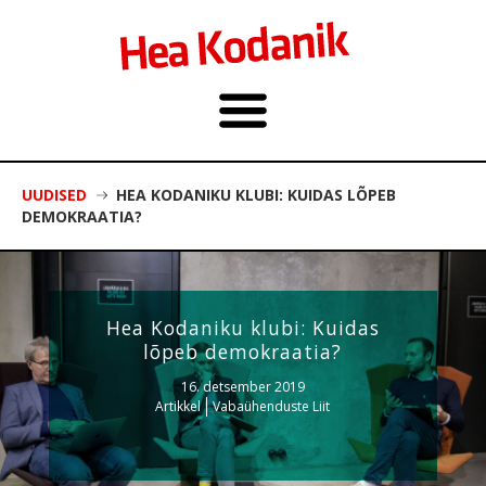
UUDISED
HEA KODANIKU KLUBI: KUIDAS LÕPEB
DEMOKRAATIA?
Hea Kodaniku klubi: Kuidas
lõpeb demokraatia?
16. detsember 2019
Artikkel
Vabaühenduste Liit