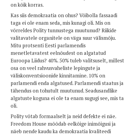
on kõik korras.
Kas siis demokraatia on ohus? Võibolla fassaadi
taga ei ole enam seda, mis kunagi oli. Mis on
võrreldes Polity tunnustega muutunud? Riikide
valitavatele organitele on väga suur välismõju.
Mitu protsenti Eesti parlamendis
menetletavatest eelnõudest on algatatud
Euroopa Liidus? 40%. 50% tuleb valitsuselt, millest
osa on veel rahvusvaheliste lepingute ja
väliskonventsioonide kinnitamine. 10% on
parlamendi enda algatused. Parlamendi staatus ja
tähendus on tohutult muutunud. Seadusandlike
algatuste koguna ei ole ta enam sugugi see, mis ta
oli.
Polity võtab formaalselt ja neid defekte ei näe.
Freedom House mõõdab eelkõige inimõigusi ja
näeb nende kaudu ka demokraatia kvaliteedi