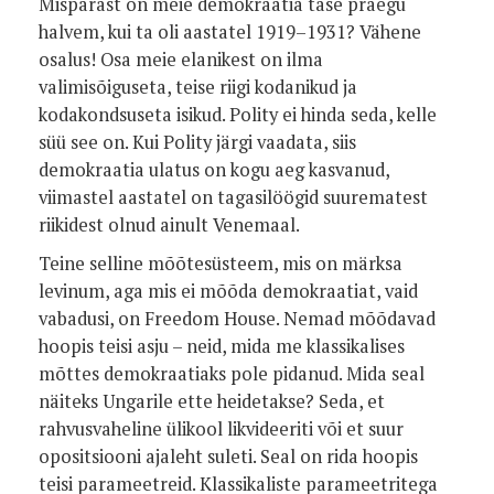
Mispärast on meie demokraatia tase praegu
halvem, kui ta oli aastatel 1919–1931? Vähene
osalus! Osa meie elanikest on ilma
valimisõiguseta, teise riigi kodanikud ja
kodakondsuseta isikud. Polity ei hinda seda, kelle
süü see on. Kui Polity järgi vaadata, siis
demokraatia ulatus on kogu aeg kasvanud,
viimastel aastatel on tagasilöögid suurematest
riikidest olnud ainult Venemaal.
Teine selline mõõtesüsteem, mis on märksa
levinum, aga mis ei mõõda demokraatiat, vaid
vabadusi, on Freedom House. Nemad mõõdavad
hoopis teisi asju – neid, mida me klassikalises
mõttes demokraatiaks pole pidanud. Mida seal
näiteks Ungarile ette heidetakse? Seda, et
rahvusvaheline ülikool likvideeriti või et suur
opositsiooni ajaleht suleti. Seal on rida hoopis
teisi parameetreid. Klassikaliste parameetritega