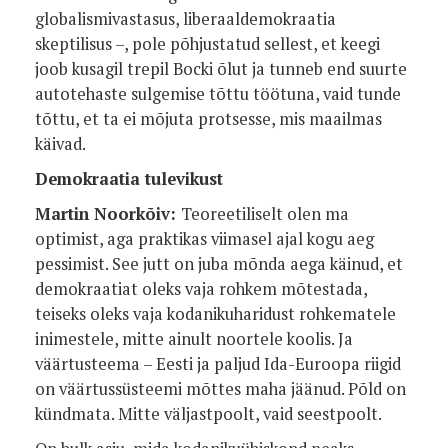
globalismivastasus, liberaaldemokraatia
skeptilisus –, pole põhjustatud sellest, et keegi
joob kusagil trepil Bocki õlut ja tunneb end suurte
autotehaste sulgemise tõttu töötuna, vaid tunde
tõttu, et ta ei mõjuta protsesse, mis maailmas
käivad.
Demokraatia tulevikust
Martin Noorkõiv:
Teoreetiliselt olen ma
optimist, aga praktikas viimasel ajal kogu aeg
pessimist. See jutt on juba mõnda aega käinud, et
demokraatiat oleks vaja rohkem mõtestada,
teiseks oleks vaja kodanikuharidust rohkematele
inimestele, mitte ainult noortele koolis. Ja
väärtusteema – Eesti ja paljud Ida-Euroopa riigid
on väärtussüsteemi mõttes maha jäänud. Põld on
kündmata. Mitte väljastpoolt, vaid seestpoolt.