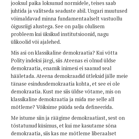
jooksul paika loksunud normidele, teises saab
juhtida ja valitseda seaduste abil. Ungari muutused
võimaldavad minna fundamentaalselt vastuollu
õigusriigi alustega. See on palju olulisem
probleem kui üksikud institutsioonid, nagu
ülikoolid või ajalehed.
Mis asi on klassikaline demokraatia? Kui võtta
Polity indeksi järgi, siis Ateenas ei olnud üldse
demokraatia, enamik inimesi ei saanud seal
hääletada. Ateena demokraadid ütleksid jälle meie
tänase esindusdemokraatia kohta, et see ei ole
demokraatia. Kust me siis üldse võtame, mis on
klassikaline demokraatia ja mida me selle all
mõtleme? Võiksime püüda seda defineerida.
Me istume siin ja räägime demokraatiast, sest on
tõstatunud küsimus, et kui me kasutame sõna
demokraatia, siis kas me mõtleme liberaalset