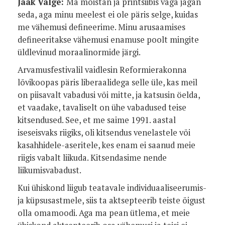
Jaak Valge:
Ma mõistan ja printsiibis väga jagan
seda, aga minu meelest ei ole päris selge, kuidas
me vähemusi defineerime. Minu arusaamises
defineeritakse vähemusi enamuse poolt mingite
üldlevinud moraalinormide järgi.
Arvamusfestivalil vaidlesin Reformierakonna
lõvikoopas päris liberaalidega selle üle, kas meil
on piisavalt vabadusi või mitte, ja katsusin öelda,
et vaadake, tavaliselt on ühe vabadused teise
kitsendused. See, et me saime 1991. aastal
iseseisvaks riigiks, oli kitsendus venelastele või
kasahhidele-aseritele, kes enam ei saanud meie
riigis vabalt liikuda. Kitsendasime nende
liikumisvabadust.
Kui ühiskond liigub teatavale individuaaliseerumis-
ja küpsusastmele, siis ta aktsepteerib teiste õigust
olla omamoodi. Aga ma pean ütlema, et meie