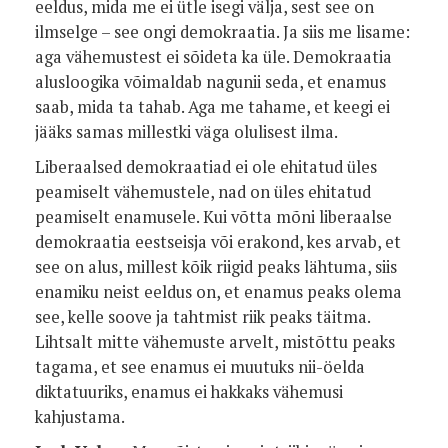
eeldus, mida me ei ütle isegi välja, sest see on
ilmselge – see ongi demokraatia. Ja siis me lisame:
aga vähemustest ei sõideta ka üle. Demokraatia
alusloogika võimaldab nagunii seda, et enamus
saab, mida ta tahab. Aga me tahame, et keegi ei
jääks samas millestki väga olulisest ilma.
Liberaalsed demokraatiad ei ole ehitatud üles
peamiselt vähemustele, nad on üles ehitatud
peamiselt enamusele. Kui võtta mõni liberaalse
demokraatia eestseisja või erakond, kes arvab, et
see on alus, millest kõik riigid peaks lähtuma, siis
enamiku neist eeldus on, et enamus peaks olema
see, kelle soove ja tahtmist riik peaks täitma.
Lihtsalt mitte vähemuste arvelt, mistõttu peaks
tagama, et see enamus ei muutuks nii-öelda
diktatuuriks, enamus ei hakkaks vähemusi
kahjustama.