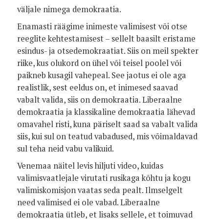
väljale nimega demokraatia.
Enamasti räägime inimeste valimisest või otse
reeglite kehtestamisest – sellelt baasilt eristame
esindus- ja otsedemokraatiat. Siis on meil spekter
riike, kus olukord on ühel või teisel poolel või
paikneb kusagil vahepeal. See jaotus ei ole aga
realistlik, sest eeldus on, et inimesed saavad
vabalt valida, siis on demokraatia. Liberaalne
demokraatia ja klassikaline demokraatia lähevad
omavahel risti, kuna päriselt saad sa vabalt valida
siis, kui sul on teatud vabadused, mis võimaldavad
sul teha neid vabu valikuid.
Venemaa näitel levis hiljuti video, kuidas
valimisvaatlejale virutati rusikaga kõhtu ja kogu
valimiskomisjon vaatas seda pealt. Ilmselgelt
need valimised ei ole vabad. Liberaalne
demokraatia ütleb, et lisaks sellele, et toimuvad