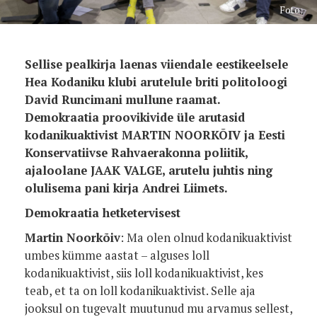
Foto:
Sellise pealkirja laenas viiendale eestikeelsele
Hea Kodaniku klubi arutelule briti politoloogi
David Runcimani mullune raamat.
Demokraatia proovikivide üle arutasid
kodanikuaktivist MARTIN NOORKÕIV ja Eesti
Konservatiivse Rahvaerakonna poliitik,
ajaloolane JAAK VALGE, arutelu juhtis ning
olulisema pani kirja Andrei Liimets.
Demokraatia hetketervisest
Martin Noorkõiv
: Ma olen olnud kodanikuaktivist
umbes kümme aastat – alguses loll
kodanikuaktivist, siis loll kodanikuaktivist, kes
teab, et ta on loll kodanikuaktivist. Selle aja
jooksul on tugevalt muutunud mu arvamus sellest,