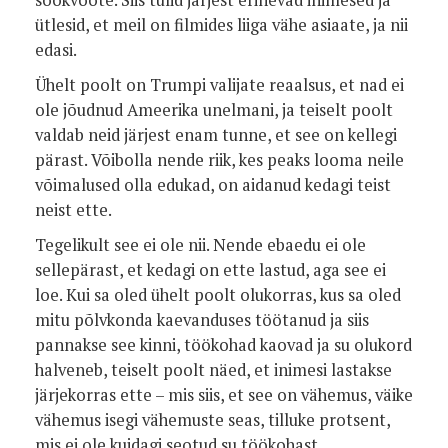
sookvoote. Siis tulid järjest erinevad inimesed ja
ütlesid, et meil on filmides liiga vähe asiaate, ja nii
edasi.
Ühelt poolt on Trumpi valijate reaalsus, et nad ei
ole jõudnud Ameerika unelmani, ja teiselt poolt
valdab neid järjest enam tunne, et see on kellegi
pärast. Võibolla nende riik, kes peaks looma neile
võimalused olla edukad, on aidanud kedagi teist
neist ette.
Tegelikult see ei ole nii. Nende ebaedu ei ole
sellepärast, et kedagi on ette lastud, aga see ei
loe. Kui sa oled ühelt poolt olukorras, kus sa oled
mitu põlvkonda kaevanduses töötanud ja siis
pannakse see kinni, töökohad kaovad ja su olukord
halveneb, teiselt poolt näed, et inimesi lastakse
järjekorras ette – mis siis, et see on vähemus, väike
vähemus isegi vähemuste seas, tilluke protsent,
mis ei ole kuidagi seotud su töökohast