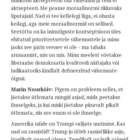
ühiskond aktsepteerib osa vähemusi ja teisi ei
aktsepteeri. Me peame moraalinormi rikkuvaks
liputajaid. Nad ei tee kellelegi liiga, ei ohusta
kedagi, aga meie moraalinormid on sellised.
Seetõttu on ka inimõiguste kontseptsioon üles
ehitatud prioriteetsetele vähemustele ja minu
jaoks see päris veenev ei ole – ma tahaks
arusaamist, mis on mis.
Minu meelest võetakse
liberaalse demokraatia kvaliteedi näitajaks või
indikaatoriks kindlalt defineeritud vähemuste
õigusi.
Marin Noorkõiv:
Pigem on probleem selles, et
jäetakse ütlemata mingid asjad, mida peetakse
ilmselgeks, ja kui miski jäetakse piisavalt pikalt
ütlemata, siis see enam ei ole ilmselge.
Ameerika näide on Trumpi valijate uurimine. Kas
nad on rassistid? Trump ju ütleb rassistlikke asju,
järelikult peavad olema. Tegelikult on hulk valgeid