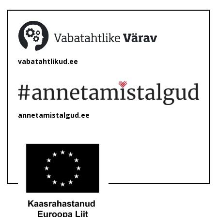
vabatahtlikud.ee
annetamistalgud.ee