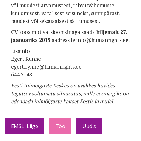
või muudest arvamustest, rahvusvähemusse
kuulumisest, varalisest seisundist, sünnipärast,
puudest või seksuaalsest sättumusest.
CV koos motivatsioonikirjaga saada
hiljemalt
27.
jaanuariks 2015
aadressile info@humanrights.ee.
Lisainfo:
Egert Rünne
egert.rynne@humanrights.ee
644 5148
Eesti Inimõiguste Keskus on avalikes huvides
tegutsev sõltumatu sihtasutus, mille eesmärgiks on
edendada inimõiguste kaitset Eestis ja mujal.
EMSLi Liige
Töö
Uudis