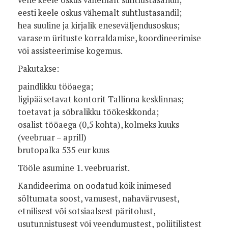
eesti keele oskus vähemalt suhtlustasandil;
hea suuline ja kirjalik eneseväljendusoskus;
varasem ürituste korraldamise, koordineerimise
või assisteerimise kogemus.
Pakutakse:
paindlikku tööaega;
ligipääsetavat kontorit Tallinna kesklinnas;
toetavat ja sõbralikku töökeskkonda;
osalist tööaega (0,5 kohta), kolmeks kuuks
(veebruar – aprill)
brutopalka 535 eur kuus
Tööle asumine 1. veebruarist.
Kandideerima on oodatud kõik inimesed
sõltumata soost, vanusest, nahavärvusest,
etnilisest või sotsiaalsest päritolust,
usutunnistusest või veendumustest, poliitilistest