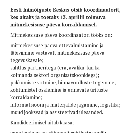
Eesti Inimõiguste Keskus otsib koordinaatorit,
kes aitaks ja toetaks 13. aprillil toimuva
mitmekesisuse päeva korraldamisel.
Mitmekesisuse päeva koordinaatori tööks on:
mitmekesisuse päeva ettevalmistamine ja
läbiviimine vastavalt mitmekesisuse päeva
tegevuskavale;
suhtlus partneritega (era, avaliku- kui ka
kolmanda sektori organisatsioonidega);
pakkumiste võtmine, hinnavõrdluste tegemine;
kohtumistel osalemine ja erinevate ürituste
korraldamine;
informatsiooni ja materjalide jagamine, logistika;
muud jooksvad ja assisteerivad ülesanded.
Kandideerimisel aitab kaasa:
vene keele oskus vähemalt suhtlustasandil;