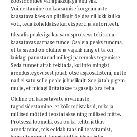
koostöös idee väljapakkujaga ellu viia.
Võimestamine on kaasamise kõrgeim aste –
kaasatava käes on piltlikult öeldes nii lukk kui ka
võti, teda koheldakse kui eksperti ja autoriteeti.
Ideaalis peaks iga kaasamisprotsess tekitama
kaasatavas sarnase tunde. Osaleja peaks tundma,
et ta sisend on oluline ja vajalik ning et ta on
kuidagi panustanud millegi paremaks tegemisse.
Seda tunnet aitab tekitada, kui info mingist
arendustegevusest jõuab otse asjaosalisteni, mitte
nad ei satu selle peale juhuslikult. See jätab pigem
mulje, et midagi üritatakse tagaselja ära teha.
Oluline on kaasatavate arvamuste
tagasisidestamine, et kõik mõistaksid, miks ja
millised mõtted teostatakse ning millised mitte.
Protsessi loomulik osa on ka tehtu jätkuv
arendamine, mis eeldab taas nii teavitamist,