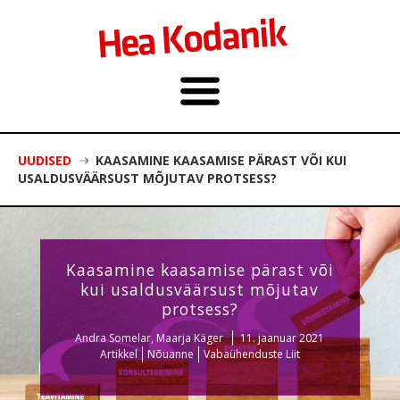
UUDISED
KAASAMINE KAASAMISE PÄRAST VÕI KUI
USALDUSVÄÄRSUST MÕJUTAV PROTSESS?
Kaasamine kaasamise pärast või
kui usaldusväärsust mõjutav
protsess?
Andra Somelar, Maarja Käger
11. jaanuar 2021
Artikkel
Nõuanne
Vabaühenduste Liit