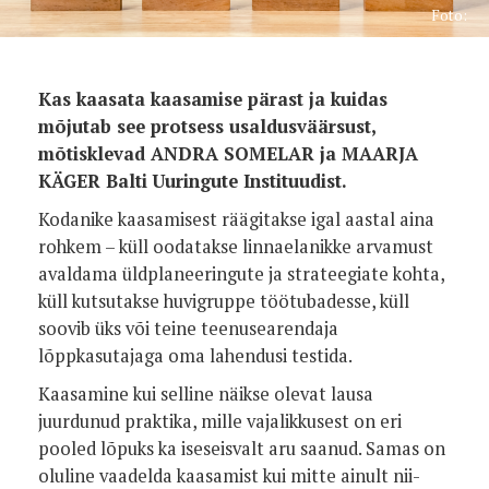
Foto:
Kas kaasata kaasamise pärast ja kuidas
mõjutab see protsess usaldusväärsust,
mõtisklevad ANDRA SOMELAR ja MAARJA
KÄGER Balti Uuringute Instituudist.
Kodanike kaasamisest räägitakse igal aastal aina
rohkem – küll oodatakse linnaelanikke arvamust
avaldama üldplaneeringute ja strateegiate kohta,
küll kutsutakse huvigruppe töötubadesse, küll
soovib üks või teine teenusearendaja
lõppkasutajaga oma lahendusi testida.
Kaasamine kui selline näikse olevat lausa
juurdunud praktika, mille vajalikkusest on eri
pooled lõpuks ka iseseisvalt aru saanud. Samas on
oluline vaadelda kaasamist kui mitte ainult nii-