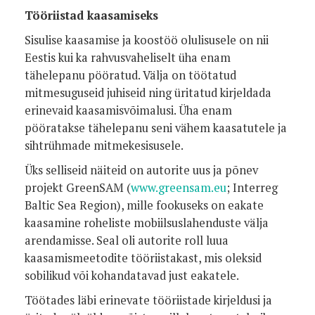
Tööriistad kaasamiseks
Sisulise kaasamise ja koostöö olulisusele on nii
Eestis kui ka rahvusvaheliselt üha enam
tähelepanu pööratud. Välja on töötatud
mitmesuguseid juhiseid ning üritatud kirjeldada
erinevaid kaasamisvõimalusi. Üha enam
pööratakse tähelepanu seni vähem kaasatutele ja
sihtrühmade mitmekesisusele.
Üks selliseid näiteid on autorite uus ja põnev
projekt GreenSAM (
www.greensam.eu
; Interreg
Baltic Sea Region), mille fookuseks on eakate
kaasamine roheliste mobiilsuslahenduste välja
arendamisse. Seal oli autorite roll luua
kaasamismeetodite tööriistakast, mis oleksid
sobilikud või kohandatavad just eakatele.
Töötades läbi erinevate tööriistade kirjeldusi ja