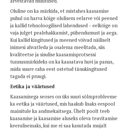
arvestavad muutused.
Oluline on ka märkida, et mistahes kaasamise
puhul on harva kõige olulisem eelarve või peened
ja kallid tehnoloogilised lahendused – eelkõige on
vaja julget pealehakkamist, pühendumust ja aega.
Kui kallid kingitused ja meened võivad näiliselt
inimesi ahvatleda ja osalema meelitada, siis
kvaliteetse ja sisulise kaasamisprotsessi
tunnusmärkideks on ka kaasatava huvi ja panus,
mida suure raha eest ostetud tänukingitused
tagada ei pruugi.
Eetika ja väärtused
Kaasamisega seoses on üks suuri sõlmprobleeme
ka eetika ja väärtused, mis haakub lisaks eespool
mainitule ka andmekaitsega. Ühelt poolt teeb
kaasamise ja kaasamise aluseks oleva teavitamise
keerulisemaks, kui me ei saa kasutada mujalt