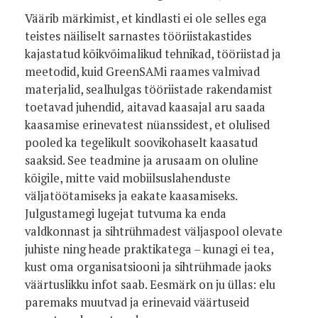
Väärib märkimist, et kindlasti ei ole selles ega
teistes näiliselt sarnastes tööriistakastides
kajastatud kõikvõimalikud tehnikad, tööriistad ja
meetodid, kuid GreenSAMi raames valmivad
materjalid, sealhulgas tööriistade rakendamist
toetavad juhendid
,
aitavad kaasajal aru saada
kaasamise erinevatest nüanssidest, et olulised
pooled ka tegelikult soovikohaselt kaasatud
saaksid. See teadmine ja arusaam on oluline
kõigile, mitte vaid mobiilsuslahenduste
väljatöötamiseks ja eakate kaasamiseks.
Julgustamegi lugejat tutvuma ka enda
valdkonnast ja sihtrühmadest väljaspool olevate
juhiste ning heade praktikatega – kunagi ei tea,
kust oma organisatsiooni ja sihtrühmade jaoks
väärtuslikku infot saab. Eesmärk on ju üllas: elu
paremaks muutvad ja erinevaid väärtuseid