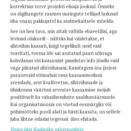
korrektsus terve projekti eluaja jooksul. Õnneks
on riigihangete raames uuringute tellijad lasknud
üha enam pakkujatel ka andmekaitsele mõelda.
See on hea tava, mis aitab vältida ebaeetilisi, aga
levinud olukordi – näiteks kui väidetakse, et
sihtrühm kaasati, kuigi tegelikult neid vaid
teavitati, teema üle sai arutatud paari sõbraga
kohvilauas või kaasamist puudutav info jõudis vaid
väga piiratud sihtrühmani. Kasutagem ära järjest
paranevaid võimalusi oma kaasamisoskusi
arendada, sest kvaliteetne, sihtrühmade ja
ühiskonna väärtusi arvestav kaasamine mõjub
positiivselt ka vabaühenduste usaldusväärsusele.
Kui organisatsioonis on võetud eesmärgiks või
põhimõtteks pooli alati ja hästi kaasata, on sellele
juba lihtne edasisi tegevusi üles ehitada.
Ilmus Hea Kodaniku talvenumbris.