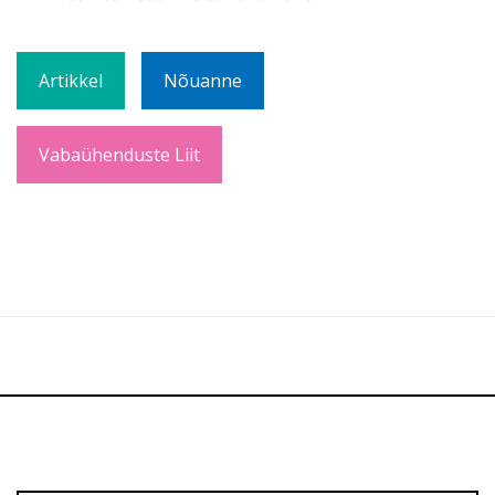
Artikkel
Nõuanne
Vabaühenduste Liit