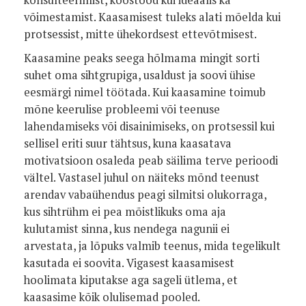
konsulteerimist, koostööd kui ideaalis ka
võimestamist. Kaasamisest tuleks alati mõelda kui
protsessist, mitte ühekordsest ettevõtmisest.
Kaasamine peaks seega hõlmama mingit sorti
suhet oma sihtgrupiga, usaldust ja soovi ühise
eesmärgi nimel töötada. Kui kaasamine toimub
mõne keerulise probleemi või teenuse
lahendamiseks või disainimiseks, on protsessil kui
sellisel eriti suur tähtsus, kuna kaasatava
motivatsioon osaleda peab säilima terve perioodi
vältel. Vastasel juhul on näiteks mõnd teenust
arendav vabaühendus peagi silmitsi olukorraga,
kus sihtrühm ei pea mõistlikuks oma aja
kulutamist sinna, kus nendega nagunii ei
arvestata, ja lõpuks valmib teenus, mida tegelikult
kasutada ei soovita. Vigasest kaasamisest
hoolimata kiputakse aga sageli ütlema, et
kaasasime kõik olulisemad pooled.