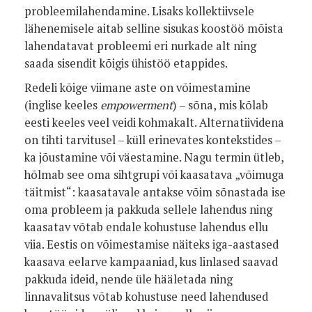
probleemilahendamine. Lisaks kollektiivsele
lähenemisele aitab selline sisukas koostöö mõista
lahendatavat probleemi eri nurkade alt ning
saada sisendit kõigis ühistöö etappides.
Redeli kõige viimane aste on võimestamine
(inglise keeles
empowerment
) – sõna, mis kõlab
eesti keeles veel veidi kohmakalt. Alternatiividena
on tihti tarvitusel – küll erinevates kontekstides –
ka jõustamine või väestamine. Nagu termin ütleb,
hõlmab see oma sihtgrupi või kaasatava „võimuga
täitmist“: kaasatavale antakse võim sõnastada ise
oma probleem ja pakkuda sellele lahendus ning
kaasatav võtab endale kohustuse lahendus ellu
viia. Eestis on võimestamise näiteks iga-aastased
kaasava eelarve kampaaniad, kus linlased saavad
pakkuda ideid, nende üle hääletada ning
linnavalitsus võtab kohustuse need lahendused