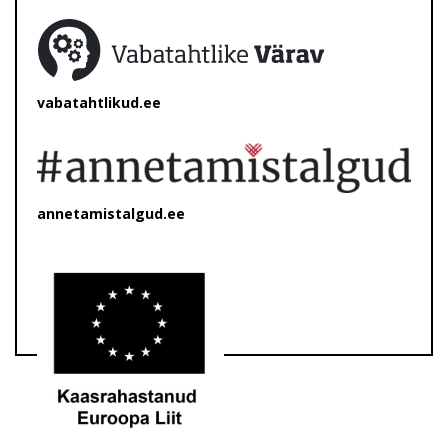
vabatahtlikud.ee
annetamistalgud.ee