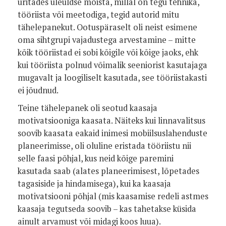
üritades üleüldse mõista, millal on tegu tehnika,
tööriista või meetodiga, tegid autorid mitu
tähelepanekut. Ootuspäraselt oli neist esimene
oma sihtgrupi vajadustega arvestamine – mitte
kõik tööriistad ei sobi kõigile või kõige jaoks, ehk
kui tööriista polnud võimalik seeniorist kasutajaga
mugavalt ja loogiliselt kasutada, see tööriistakasti
ei jõudnud.
Teine tähelepanek oli seotud kaasaja
motivatsiooniga kaasata. Näiteks kui linnavalitsus
soovib kaasata eakaid inimesi mobiilsuslahenduste
planeerimisse, oli oluline eristada tööriistu nii
selle faasi põhjal, kus neid kõige paremini
kasutada saab (alates planeerimisest, lõpetades
tagasiside ja hindamisega), kui ka kaasaja
motivatsiooni põhjal (mis kaasamise redeli astmes
kaasaja tegutseda soovib – kas tahetakse küsida
ainult arvamust või midagi koos luua).