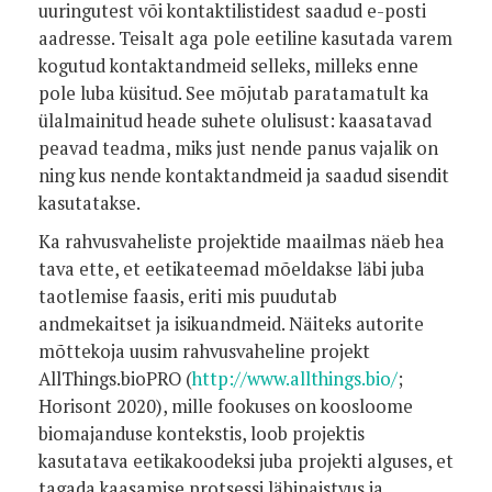
uuringutest või kontaktilistidest saadud e-posti
aadresse. Teisalt aga pole eetiline kasutada varem
kogutud kontaktandmeid selleks, milleks enne
pole luba küsitud. See mõjutab paratamatult ka
ülalmainitud heade suhete olulisust: kaasatavad
peavad teadma, miks just nende panus vajalik on
ning kus nende kontaktandmeid ja saadud sisendit
kasutatakse.
Ka rahvusvaheliste projektide maailmas näeb hea
tava ette, et eetikateemad mõeldakse läbi juba
taotlemise faasis, eriti mis puudutab
andmekaitset ja isikuandmeid. Näiteks autorite
mõttekoja uusim rahvusvaheline projekt
AllThings.bioPRO (
http://www.allthings.bio/
;
Horisont 2020), mille fookuses on koosloome
biomajanduse kontekstis, loob projektis
kasutatava eetikakoodeksi juba projekti alguses, et
tagada kaasamise protsessi läbipaistvus ja