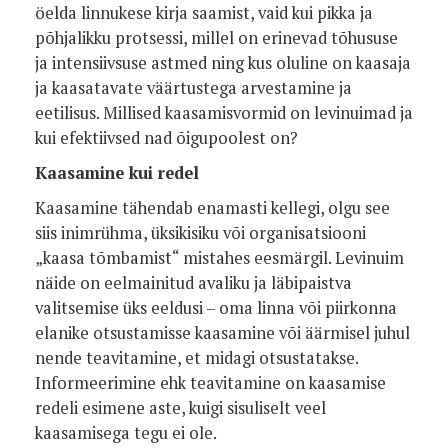
öelda linnukese kirja saamist, vaid kui pikka ja
põhjalikku protsessi, millel on erinevad tõhususe
ja intensiivsuse astmed ning kus oluline on kaasaja
ja kaasatavate väärtustega arvestamine ja
eetilisus. Millised kaasamisvormid on levinuimad ja
kui efektiivsed nad õigupoolest on?
Kaasamine kui redel
Kaasamine tähendab enamasti kellegi, olgu see
siis inimrühma, üksikisiku või organisatsiooni
„kaasa tõmbamist“ mistahes eesmärgil. Levinuim
näide on eelmainitud avaliku ja läbipaistva
valitsemise üks eeldusi – oma linna või piirkonna
elanike otsustamisse kaasamine või äärmisel juhul
nende teavitamine, et midagi otsustatakse.
Informeerimine ehk teavitamine on kaasamise
redeli esimene aste, kuigi sisuliselt veel
kaasamisega tegu ei ole.