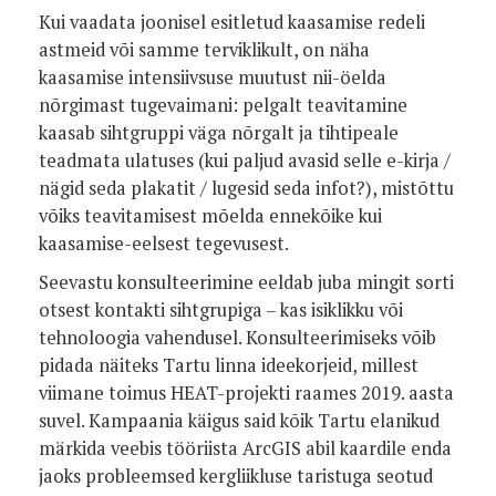
Kui vaadata joonisel esitletud kaasamise redeli
astmeid või samme terviklikult, on näha
kaasamise intensiivsuse muutust nii-öelda
nõrgimast tugevaimani: pelgalt teavitamine
kaasab sihtgruppi väga nõrgalt ja tihtipeale
teadmata ulatuses (kui paljud avasid selle e-kirja /
nägid seda plakatit / lugesid seda infot?), mistõttu
võiks teavitamisest mõelda ennekõike kui
kaasamise-eelsest tegevusest.
Seevastu konsulteerimine eeldab juba mingit sorti
otsest kontakti sihtgrupiga – kas isiklikku või
tehnoloogia vahendusel. Konsulteerimiseks võib
pidada näiteks Tartu linna ideekorjeid, millest
viimane toimus HEAT-projekti raames 2019. aasta
suvel. Kampaania käigus said kõik Tartu elanikud
märkida veebis tööriista ArcGIS abil kaardile enda
jaoks probleemsed kergliikluse taristuga seotud