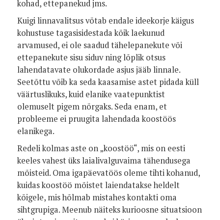
kohad, ettepanekud jms.
Kuigi linnavalitsus võtab endale ideekorje käigus
kohustuse tagasisidestada kõik laekunud
arvamused, ei ole saadud tähelepanekute või
ettepanekute sisu siduv ning lõplik otsus
lahendatavate olukordade asjus jääb linnale.
Seetõttu võib ka seda kaasamise astet pidada küll
väärtuslikuks, kuid elanike vaatepunktist
olemuselt pigem nõrgaks. Seda enam, et
probleeme ei pruugita lahendada koostöös
elanikega.
Redeli kolmas aste on „koostöö“, mis on eesti
keeles vahest üks laialivalguvaima tähendusega
mõisteid. Oma igapäevatöös oleme tihti kohanud,
kuidas koostöö mõistet laiendatakse heldelt
kõigele, mis hõlmab mistahes kontakti oma
sihtgrupiga. Meenub näiteks kurioosne situatsioon