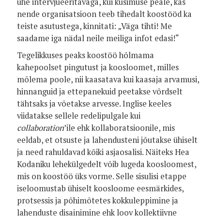
ühe intervjueeritavaga, kui küsimuse peale, kas
nende organisatsioon teeb tihedalt koostööd ka
teiste asutustega, kinnitati: „Väga tihti! Me
saadame iga nädal neile meiliga infot edasi!“
Tegelikkuses peaks koostöö hõlmama
kahepoolset pingutust ja koosloomet, milles
mõlema poole, nii kaasatava kui kaasaja arvamusi,
hinnanguid ja ettepanekuid peetakse võrdselt
tähtsaks ja võetakse arvesse. Inglise keeles
viidatakse sellele redelipulgale kui
collaboration
’ile
ehk kollaboratsioonile, mis
eeldab, et otsuste ja lahendusteni jõutakse ühiselt
ja need rahuldavad kõiki asjaosalisi. Näiteks Hea
Kodaniku lehekülgedelt võib lugeda koosloomest,
mis on koostöö üks vorme. Selle sisulisi etappe
iseloomustab ühiselt koosloome eesmärkides,
protsessis ja põhimõtetes kokkuleppimine ja
lahenduste disainimine ehk loov kollektiivne