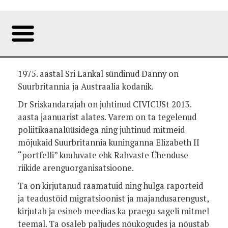
1975. aastal Sri Lankal sündinud Danny on
Suurbritannia ja Austraalia kodanik.
Dr Sriskandarajah on juhtinud CIVICUSt 2013.
aasta jaanuarist alates. Varem on ta tegelenud
poliitikaanalüüsidega ning juhtinud mitmeid
mõjukaid Suurbritannia kuninganna Elizabeth II
“portfelli” kuuluvate ehk Rahvaste Ühenduse
riikide arenguorganisatsioone.
Ta on kirjutanud raamatuid ning hulga raporteid
ja teadustöid migratsioonist ja majandusarengust,
kirjutab ja esineb meedias ka praegu sageli mitmel
teemal. Ta osaleb paljudes nõukogudes ja nõustab