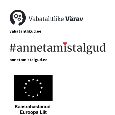
vabatahtlikud.ee
annetamistalgud.ee