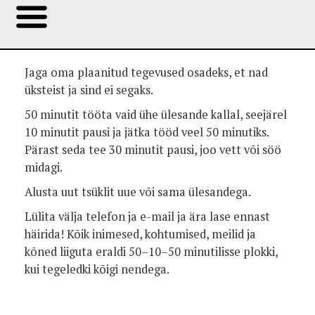
Jaga oma plaanitud tegevused osadeks, et nad
üksteist ja sind ei segaks.
50 minutit tööta vaid ühe ülesande kallal, seejärel
10 minutit pausi ja jätka tööd veel 50 minutiks.
Pärast seda tee 30 minutit pausi, joo vett või söö
midagi.
Alusta uut tsüklit uue või sama ülesandega.
Lülita välja telefon ja e-mail ja ära lase ennast
häirida! Kõik inimesed, kohtumised, meilid ja
kõned liiguta eraldi 50–10–50 minutilisse plokki,
kui tegeledki kõigi nendega.