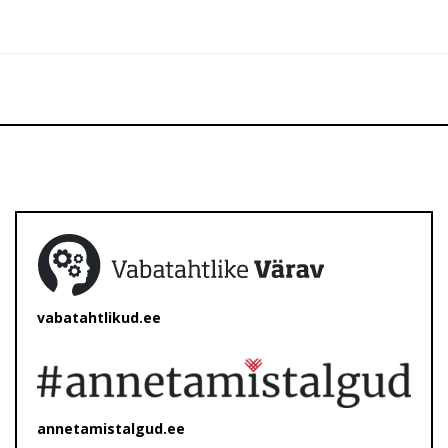
vabatahtlikud.ee
annetamistalgud.ee