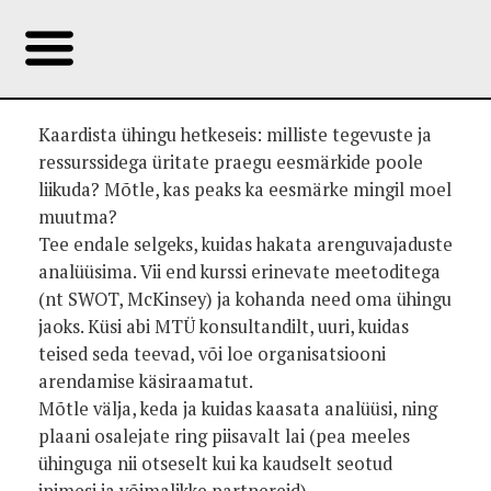
Kaardista ühingu hetkeseis: milliste tegevuste ja
ressurssidega üritate praegu eesmärkide poole
liikuda? Mõtle, kas peaks ka eesmärke mingil moel
muutma?
Tee endale selgeks, kuidas hakata arenguvajaduste
analüüsima. Vii end kurssi erinevate meetoditega
(nt SWOT, McKinsey) ja kohanda need oma ühingu
jaoks. Küsi abi MTÜ konsultandilt, uuri, kuidas
teised seda teevad, või loe organisatsiooni
arendamise käsiraamatut.
Mõtle välja, keda ja kuidas kaasata analüüsi, ning
plaani osalejate ring piisavalt lai (pea meeles
ühinguga nii otseselt kui ka kaudselt seotud
inimesi ja võimalikke partnereid).