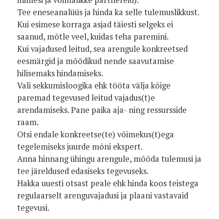
Tee eneseanalüüs ja hinda ka selle tulemuslikkust.
Kui esimese korraga asjad täiesti selgeks ei
saanud, mõtle veel, kuidas teha paremini.
Kui vajadused leitud, sea arengule konkreetsed
eesmärgid ja mõõdikud nende saavutamise
hilisemaks hindamiseks.
Vali sekkumisloogika ehk tööta välja kõige
paremad tegevused leitud vajadus(t)e
arendamiseks. Pane paika aja- ning ressursside
raam.
Otsi endale konkreetse(te) võimekus(t)ega
tegelemiseks juurde mõni ekspert.
Anna hinnang ühingu arengule, mõõda tulemusi ja
tee järeldused edasiseks tegevuseks.
Hakka uuesti otsast peale ehk hinda koos teistega
regulaarselt arenguvajadusi ja plaani vastavaid
tegevusi.